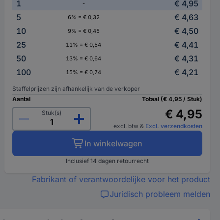
1
€ 4,95
-
5
€ 4,63
6% = € 0,32
10
€ 4,50
9% = € 0,45
25
€ 4,41
11% = € 0,54
50
€ 4,31
13% = € 0,64
100
€ 4,21
15% = € 0,74
Staffelprijzen zijn afhankelijk van de verkoper
Aantal
Totaal (€ 4,95 / Stuk)
€ 4,95
Stuk(s)
excl. btw
&
Excl. verzendkosten
In winkelwagen
Inclusief 14 dagen retourrecht
Fabrikant of verantwoordelijke voor het product
Juridisch probleem melden