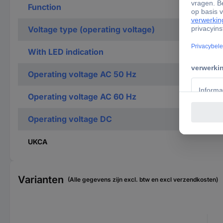
Function
Voltage type (operating voltage)
With LED indication
Operating voltage AC 50 Hz
Operating voltage AC 60 Hz
Operating voltage DC
UKCA
Varianten
(Alle gegevens zijn excl. btw en excl verzendkosten)