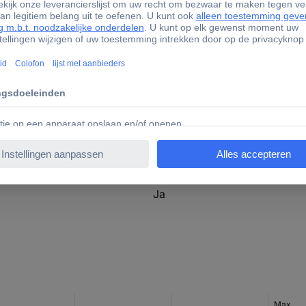
Varistor (voltage-sensitive res
AC/DC
TRUE
110-240 V
110-240 V
110-240 V
Ja
Max.