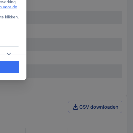
istor)
CSV downloaden