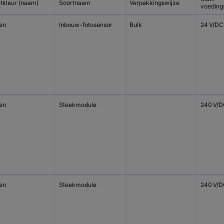
htkleur (naam)
Soortnaam
Verpakkingswijze
voeding
en
Inbouw-fotosensor
Bulk
24 V/DC
en
Steekmodule
240 V/D
en
Steekmodule
240 V/D