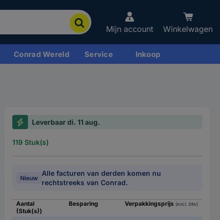
Mijn account
Winkelwagen
Conrad Wereld
Service
Inkoop
Leverbaar di. 11 aug.
119 Stuk(s)
Alle facturen van derden komen nu
Nieuw
rechtstreeks van Conrad.
Aantal
Besparing
Verpakkingsprijs
(excl. btw)
(Stuk(s))