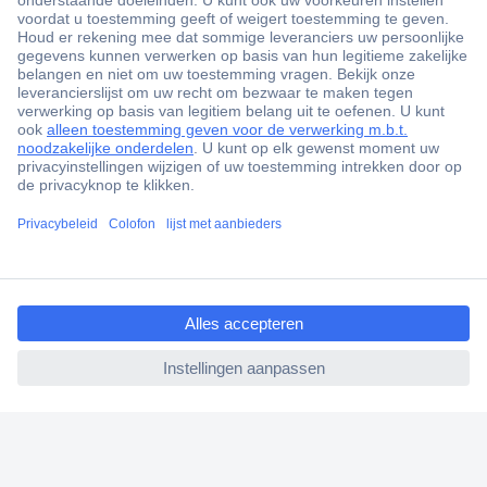
+3500 merken
+1.900.000 producten
+85.000 zakelijke klanten
Gratis inkoopoplossingen
Scherpe offertes op maat
Klantenservice
ccp.user.init.failed.titl
e
Bestellen
ccp.user.init.failed
Betalen
Garantie & retour
Alle onderwerpen
* Voorwaarden gratis levering