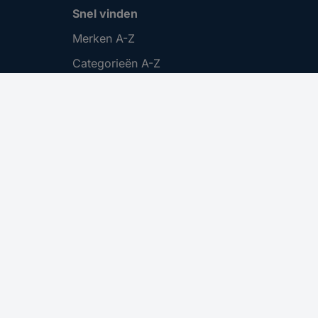
Snel vinden
Merken A-Z
Categorieën A-Z
Actuele aanbiedingen 🛒
Download Center
Vacatures
Cookie instellingen
.
nmelden