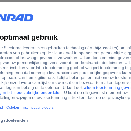
0.36 kg
1 stuk(s)
4.75 mm
matie
541364 Kunzer 7HBG03 Felsgereedschap DIN 4,75 mm