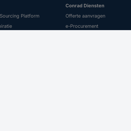
Conrad Diensten
Sourcing Platform
Offerte aanvragen
iratie
e-Procurement
t ondernemen
Gekalibreerd assortiment
ing
 Disclosure Program
menten
er toegankelijkheid
nuleren
 bij besteding vanaf €100,- op uw eerstvolgende bestelling
Aa