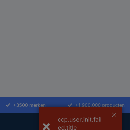
+3500 merken
+1.900.000 producten
ccp.user.init.fail
ed.title