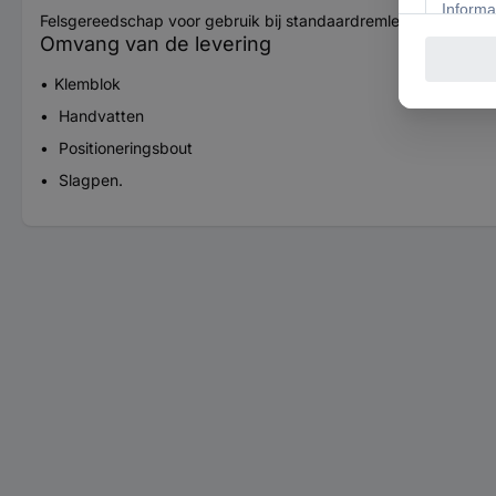
Felsgereedschap voor gebruik bij standaardremleidingen van 
Omvang van de levering
Klemblok
Handvatten
Positioneringsbout
Slagpen.