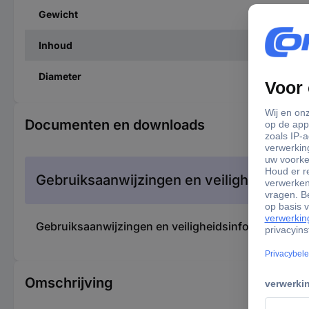
Gewicht
Inhoud
Diameter
Documenten en downloads
Gebruiksaanwijzingen en veiligheidsinfor
Gebruiksaanwijzingen en veiligheidsinformatie 1
Omschrijving