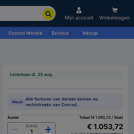
Mijn account
Winkelwagen
Conrad Wereld
Service
Inkoop
Leverbaar di. 25 aug.
Alle facturen van derden komen nu
Nieuw
rechtstreeks van Conrad.
Aantal
Totaal (€ 1.053,72 / Stuk)
€ 1.053,72
Stuk(s)
excl. btw
&
Gratis verzending*