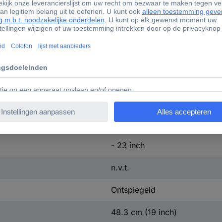
432 mm
365 mm
53 mm
(b x h x d) 432 x 365 x 53 
5000 g
LED-backlight
- 23 inch
n.v.t.
Ontspiegeld
48.3 cm (19 inch)