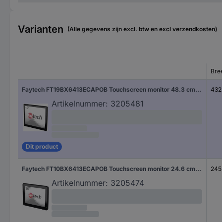
Varianten
(Alle gegevens zijn excl. btw en excl verzendkosten)
Bre
Faytech FT19BX6413ECAPOB Touchscreen monitor 48.3 cm (19 inch) 1920 x 1080 Pixel 4:3 HDMI, DisplayPort, Audio-Line-in, Audio-Line-out, WiFi, USB-A 2.0, USB-A 3.0, Cardreader, SD, RS232 IPS LCD
432
Artikelnummer:
3205481
Dit product
Faytech FT10BX6413ECAPOB Touchscreen monitor 24.6 cm (9.7 inch) 1920 x 1080 Pixel 4:3 HDMI, DisplayPort, Audio-Line-in, Audio-Line-out, WiFi, USB-A 2.0, USB-A 3.0, Cardreader, SD, RS232 IPS LCD
245
Artikelnummer:
3205474