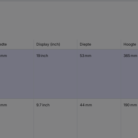
edte
Display (inch)
Diepte
Hoogte
 mm
19 inch
53 mm
365 mm
 mm
9.7 inch
44 mm
190 mm