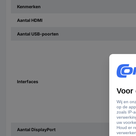
Kenmerken
Aantal HDMI
Aantal USB-poorten
Interfaces
Aantal DisplayPort