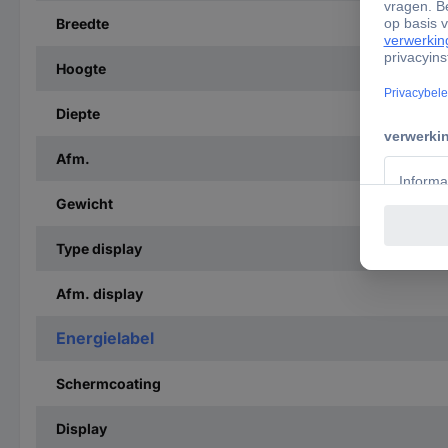
Breedte
Hoogte
Diepte
Afm.
Gewicht
Type display
Afm. display
Energielabel
Schermcoating
Display