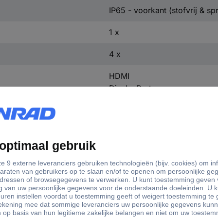
IP65 - voorkant (stofvrij & sp
1 x
4 x
HDMI
DisplayPort
Audio-Line-in
Audio-Line-out
WiFi
USB-A 2.0
USB-A 3.0
Cardreader
SD
RS232
1 x