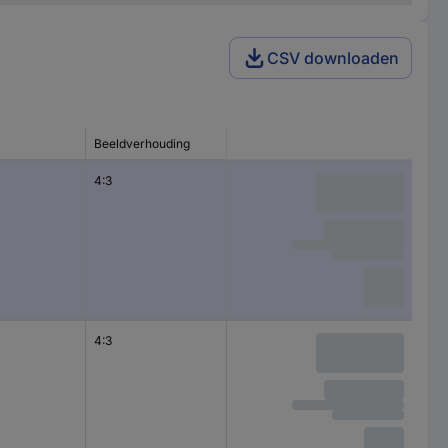
CSV downloaden
Beeldverhouding
4:3
4:3