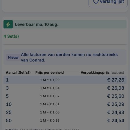
Verlanglijst
Leverbaar ma. 10 aug.
4 Set(s)
Alle facturen van derden komen nu rechtstreeks
Nieuw
van Conrad.
Aantal (Set(s))
Prijs per eenheid
Verpakkingsprijs
(excl. btw)
1
€ 27,26
1 M = € 1,09
3
€ 26,08
1 M = € 1,04
5
€ 25,60
1 M = € 1,02
10
€ 25,29
1 M = € 1,01
25
€ 24,93
1 M = € 1,00
50
€ 24,54
1 M = € 0,98