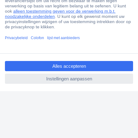
Scherpe offertes op maat
Klantenservice
Bestellen
Betalen
Garantie & retour
ccp.user.init.failed.titl
Alle onderwerpen
e
* Voorwaarden gratis levering
ccp.user.init.failed
Over Conrad
Conrad Your Sourcing Platform
Nieuws & Inspiratie
Milieubewust ondernemen
ISO-certificering
Vulnerability Disclosure Program
REACH documenten