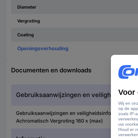
Diameter
Vergroting
Coating
Openingsverhouding
Documenten en downloads
Gebruiksaanwijzingen en veiligheidsinfor
Gebruiksaanwijzingen en veiligheidsinformatie 214
Achromatisch Vergroting 160 x (max)