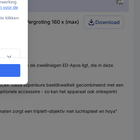
romatisch Vergroting 160 x (max)
Download
het niveau van de zweilinsigen ED-Apos ligt, die in deze
e 0,8x. Deze superieure beeldkwaliteit gecombineerd met een
 optionele accessoire - zo kan het apparaat ook onbeperkt
aten zorgt een triplett-objektiv met luchtspleet en hoya"