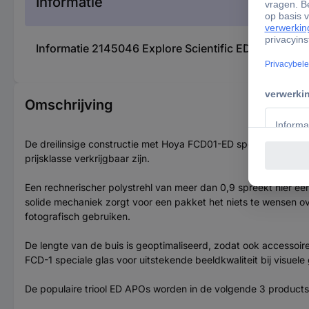
Informatie
Informatie 2145046 Explore Scientific ED APO 80mm
Omschrijving
De dreilinsige constructie met Hoya FCD01-ED speciale glas en 
prijsklasse verkrijgbaar zijn.
Een rechnerischer polystrehl van meer dan 0,9 spreekt hier ee
solide mechaniek zorgt voor een pakket het niets te wensen ove
fotografisch gebruiken.
De lengte van de buis is geoptimaliseerd, zodat ook accessoire
FCD-1 speciale glas voor uitstekende beeldkwaliteit bij visuele 
De populaire triool ED APOs worden in de volgende 3 product