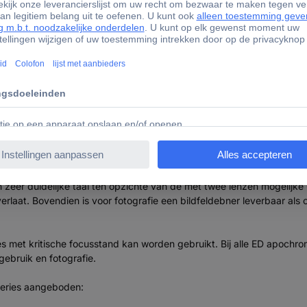
 f/6 FCD-1 Alu 2" R&P Fokussierer Refractor-telescoop Ach
twee luchtspleten maakt een correctie, die duidelijk zichtbaar over 
n zeer duidelijke taal ten opzichte van de met twee lenzen mogelijk
rlaat. Bovendien is voor fotografie een bildfeldebner leverbaar als
s met kritische focusstand kan worden gebruikt. Bij alle ED apochrom
gebruik en fotografie.
series aangeboden: