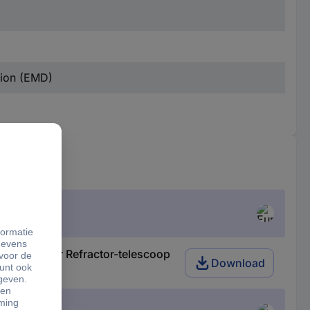
tion (EMD)
Fokussierer Refractor-telescoop
Download