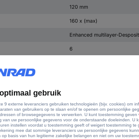
120 mm
160 x (max)
Enhanced multilayer-Desposi
6
matie
5046 Explore Scientific ED APO 80mm f/6 FCD-1 Alu 2" R&P 