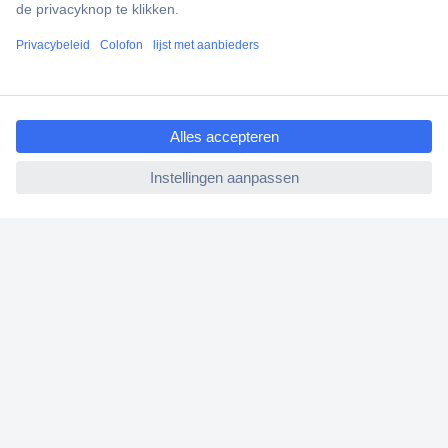
Scherpe offertes op maat
Klantenservice
Bestellen
ccp.user.init.failed.titl
Betalen
e
Garantie & retour
ccp.user.init.failed
Alle onderwerpen
* Voorwaarden gratis levering
Over Conrad
Conrad Your Sourcing Platform
Nieuws & Inspiratie
Milieubewust ondernemen
ISO-certificering
Vulnerability Disclosure Program
REACH documenten