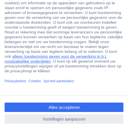
+3500 merken
+1.900.000 producten
+85.000 zakelijke klanten
Gratis inkoopoplossingen
Scherpe offertes op maat
Klantenservice
Bestellen
Betalen
ccp.user.init.failed.titl
Garantie & retour
e
Alle onderwerpen
ccp.user.init.failed
* Voorwaarden gratis levering