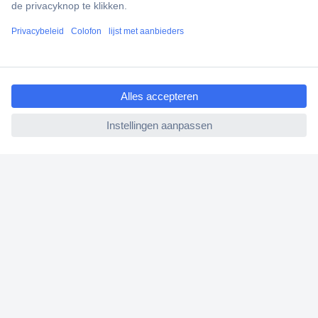
Scherpe offertes op maat
Klantenservice
Bestellen
ccp.user.init.failed.titl
Betalen
e
Garantie & retour
ccp.user.init.failed
Alle onderwerpen
* Voorwaarden gratis levering
Over Conrad
Conrad Your Sourcing Platform
Nieuws & Inspiratie
Milieubewust ondernemen
ISO-certificering
Vulnerability Disclosure Program
REACH documenten