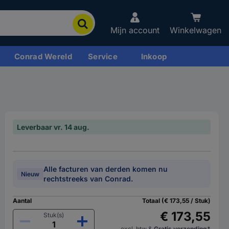
Mijn account
Winkelwagen
Conrad Wereld
Service
Inkoop
Leverbaar vr. 14 aug.
Alle facturen van derden komen nu
Nieuw
rechtstreeks van Conrad.
Aantal
Totaal (€ 173,55 / Stuk)
€ 173,55
Stuk(s)
excl. btw
&
Gratis verzending*