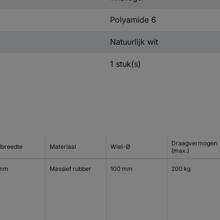
Polyamide 6
Natuurlijk wit
1 stuk(s)
Draagvermogen
lbreedte
Materiaal
Wiel-Ø
(max.)
 mm
Massief rubber
100 mm
200 kg