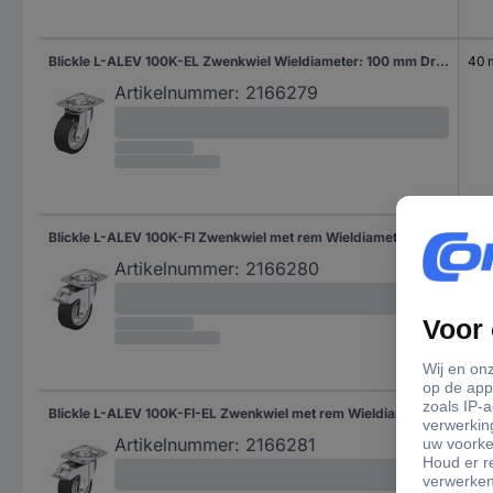
Blickle L-ALEV 100K-EL Zwenkwiel Wieldiameter: 100 mm Draagvermogen (max.): 200 kg 1 stuk(s)
40
Artikelnummer:
2166279
Blickle L-ALEV 100K-FI Zwenkwiel met rem Wieldiameter: 100 mm Draagvermogen (max.): 200 kg 1 stuk(s)
40
Artikelnummer:
2166280
Blickle L-ALEV 100K-FI-EL Zwenkwiel met rem Wieldiameter: 100 mm Draagvermogen (max.): 200 kg 1 stuk(s)
40
Artikelnummer:
2166281