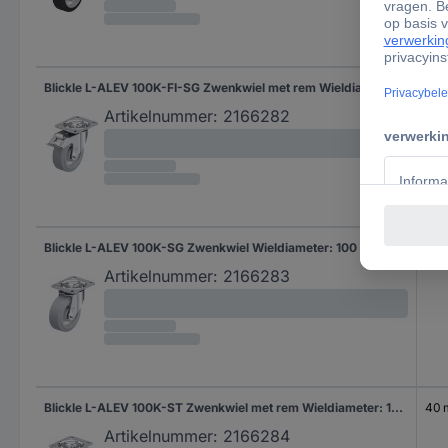
Blickle L-ALEV 100K-FI-SG Zwenkwiel met rem Wieldiameter: 100 mm Draagvermogen (max.): 200 kg 1 stuk(s)
40
Artikelnummer:
2166282
Blickle L-ALEV 100K-SG Zwenkwiel Wieldiameter: 100 mm Draagvermogen (max.): 200 kg 1 stuk(s)
40
Artikelnummer:
2166283
Blickle L-ALEV 100K-ST Zwenkwiel met rem Wieldiameter: 100 mm Draagvermogen (max.): 200 kg 1 stuk(s)
40
Artikelnummer:
2166284