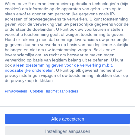
+3500 merken
+1.900.000 producten
+85.000 zakelijke klanten
Gratis inkoopoplossingen
Scherpe offertes op maat
Klantenservice
ccp.user.init.failed.titl
Bestellen
e
Betalen
ccp.user.init.failed
Garantie & retour