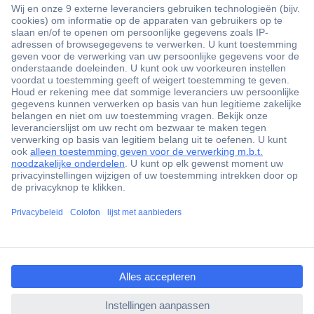
+3500 merken
+1.900.000 producten
+85.000 zakelijke klanten
Gratis inkoopoplossingen
Scherpe offertes op maat
Klantenservice
ccp.user.init.failed.titl
Bestellen
e
Betalen
ccp.user.init.failed
Garantie & retour