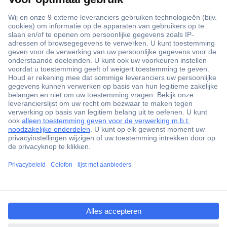
+3500 merken
+1.900.000 producten
+85.000 zakelijke klanten
Gratis inkoopoplossingen
Scherpe offertes op maat
Klantenservice
ccp.user.init.failed.titl
Bestellen
e
Betalen
ccp.user.init.failed