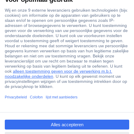
+3500 merken
+1.900.000 producten
+85.000 zakelijke klanten
Gratis inkoopoplossingen
Scherpe offertes op maat
Klantenservice
ccp.user.init.failed.titl
Bestellen
e
Betalen
ccp.user.init.failed