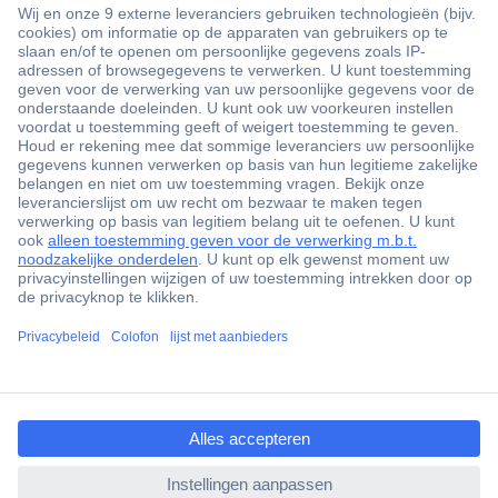
+3500 merken
+1.900.000 producten
+85.000 zakelijke klanten
Gratis inkoopoplossingen
Scherpe offertes op maat
Klantenservice
ccp.user.init.failed.titl
Bestellen
e
Betalen
ccp.user.init.failed
Garantie & retour