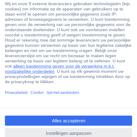
+3500 merken
+1.900.000 producten
+85.000 zakelijke klanten
Gratis inkoopoplossingen
Scherpe offertes op maat
Klantenservice
ccp.user.init.failed.titl
Bestellen
e
Betalen
ccp.user.init.failed
Garantie & retour