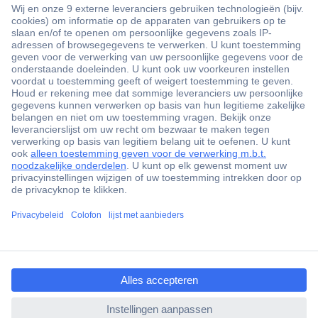
+3500 merken
+1.900.000 producten
+85.000 zakelijke klanten
Gratis inkoopoplossingen
Scherpe offertes op maat
Klantenservice
ccp.user.init.failed.titl
Bestellen
e
Betalen
ccp.user.init.failed
Garantie & retour