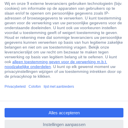
+3500 merken
+1.900.000 producten
+85.000 zakelijke klanten
Gratis inkoopoplossingen
Scherpe offertes op maat
Klantenservice
ccp.user.init.failed.titl
Bestellen
e
Betalen
ccp.user.init.failed
Garantie & retour