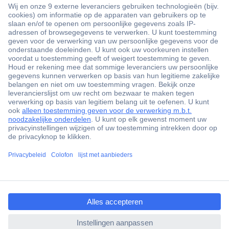
+3500 merken
+1.900.000 producten
+85.000 zakelijke klanten
Gratis inkoopoplossingen
Scherpe offertes op maat
Klantenservice
ccp.user.init.failed.titl
Bestellen
e
Betalen
ccp.user.init.failed
Garantie & retour