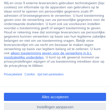
+3500 merken
+1.900.000 producten
+85.000 zakelijke klanten
Gratis inkoopoplossingen
Scherpe offertes op maat
Klantenservice
ccp.user.init.failed.titl
Bestellen
e
Betalen
ccp.user.init.failed
Garantie & retour