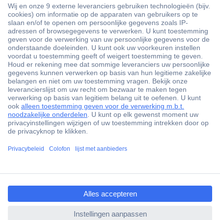
+3500 merken
+1.900.000 producten
+85.000 zakelijke klanten
Gratis inkoopoplossingen
Scherpe offertes op maat
Klantenservice
ccp.user.init.failed.titl
Bestellen
e
Betalen
ccp.user.init.failed
Garantie & retour