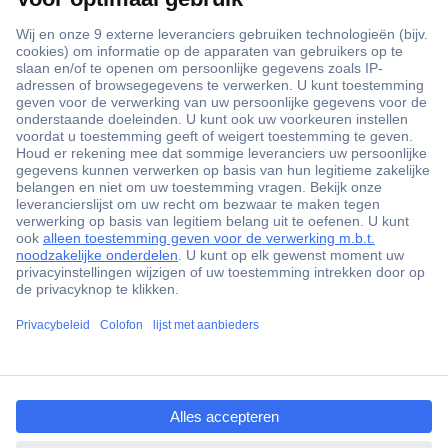
+3500 merken
+1.900.000 producten
+85.000 zakelijke klanten
Gratis inkoopoplossingen
Scherpe offertes op maat
Klantenservice
ccp.user.init.failed.titl
Bestellen
e
Betalen
ccp.user.init.failed