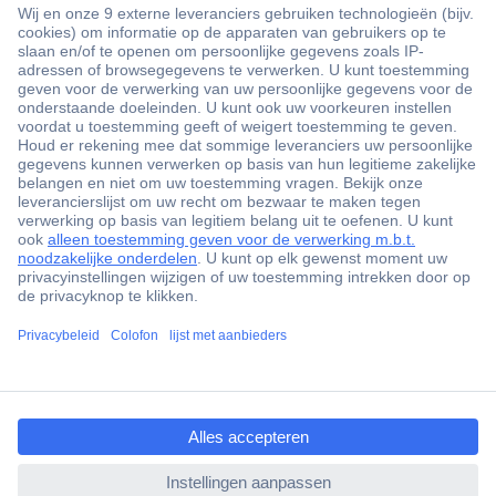
+3500 merken
+1.900.000 producten
+85.000 zakelijke klanten
Gratis inkoopoplossingen
Scherpe offertes op maat
Klantenservice
ccp.user.init.failed.titl
Bestellen
e
Betalen
ccp.user.init.failed
Garantie & retour