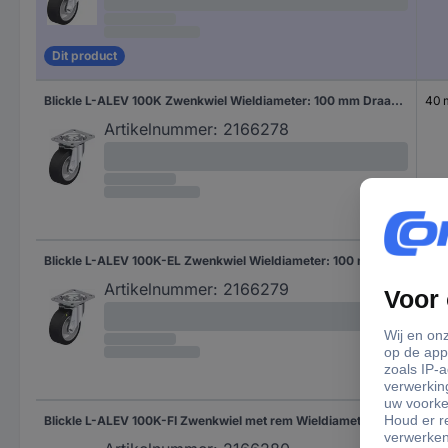
Dit product
Blickle L-ALEV 100K Zwenkwiel Wieldiameter: 100 mm Draagvermogen (max.): 200 kg 1 stuk(s)
40
Artikelnummer:
2166278
Blickle L-ALEV 100K-EL Zwenkwiel Wieldiameter: 100 mm Draagvermogen (max.): 200 kg 1 stuk(s)
40
Artikelnummer:
2166279
Blickle L-ALEV 100K-FI Zwenkwiel met rem Wieldiameter: 100 mm Draagvermogen (max.): 200 kg 1 stuk(s)
40