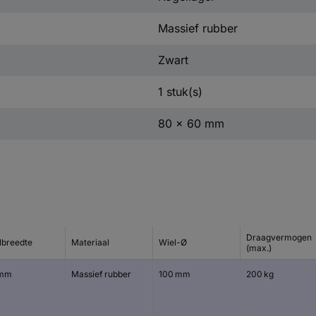
Massief rubber
Zwart
1 stuk(s)
80 x 60 mm
Draagvermogen
lbreedte
Materiaal
Wiel-Ø
(max.)
 mm
Massief rubber
100 mm
200 kg