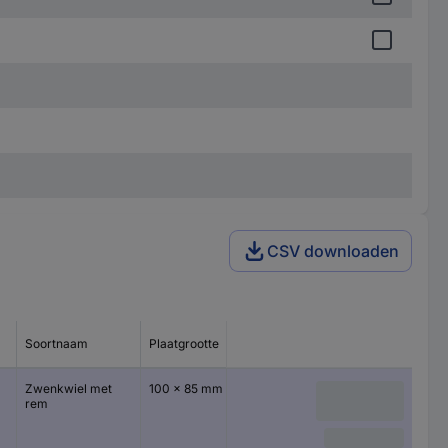
CSV downloaden
Soortnaam
Plaatgrootte
Zwenkwiel met
100 x 85 mm
rem