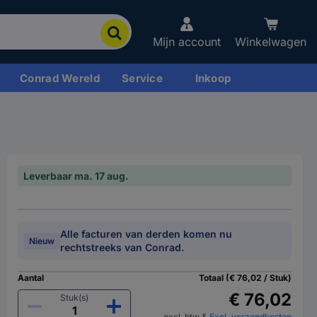
Mijn account
Winkelwagen
Conrad Wereld
Service
Inkoop
Leverbaar ma. 17 aug.
Alle facturen van derden komen nu
Nieuw
rechtstreeks van Conrad.
Aantal
Totaal (€ 76,02 / Stuk)
€ 76,02
Stuk(s)
excl. btw
&
Excl. verzendkosten