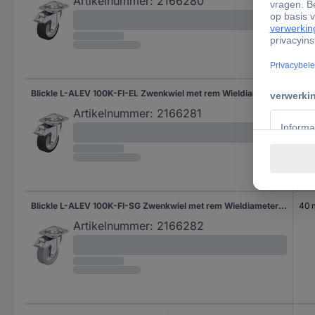
Artikelnummer:
2166280
Blickle L-ALEV 100K-FI-EL Zwenkwiel met rem Wieldiameter: 100 mm Draagvermogen (max.): 200 kg 1 stuk(s)
40
Artikelnummer:
2166281
Blickle L-ALEV 100K-FI-SG Zwenkwiel met rem Wieldiameter: 100 mm Draagvermogen (max.): 200 kg 1 stuk(s)
40
Artikelnummer:
2166282