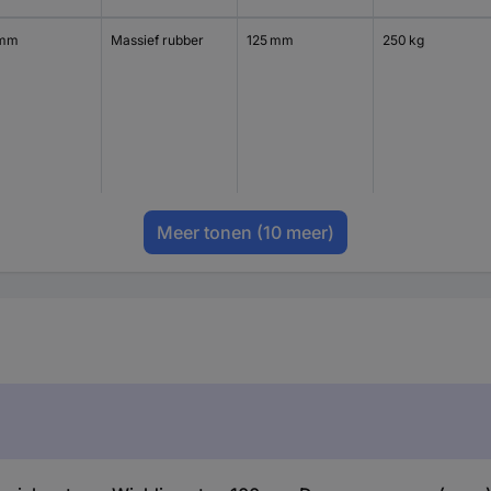
 mm
Massief rubber
125 mm
250 kg
Meer tonen
(10 meer)