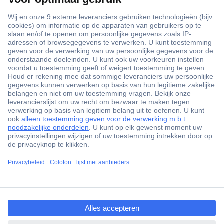
+3500 merken
+1.900.000 producten
+85.000 zakelijke klanten
Gratis inkoopoplossingen
Scherpe offertes op maat
Klantenservice
ccp.user.init.failed.titl
Bestellen
e
Betalen
ccp.user.init.failed