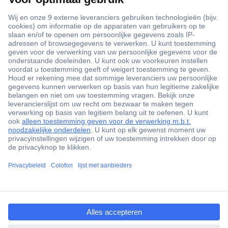
+3500 merken
+1.900.000 producten
+85.000 zakelijke klanten
Gratis inkoopoplossingen
Scherpe offertes op maat
Klantenservice
ccp.user.init.failed.titl
Bestellen
e
Betalen
ccp.user.init.failed