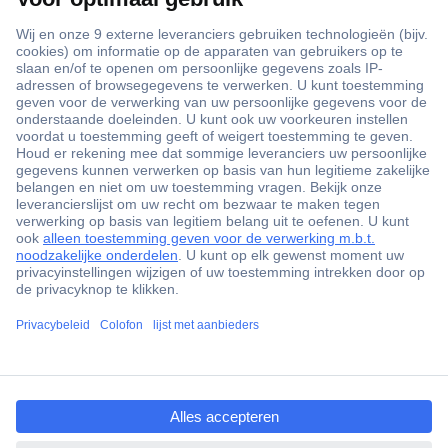
+3500 merken
+1.900.000 producten
+85.000 zakelijke klanten
Gratis inkoopoplossingen
Scherpe offertes op maat
Klantenservice
ccp.user.init.failed.titl
Bestellen
e
Betalen
ccp.user.init.failed