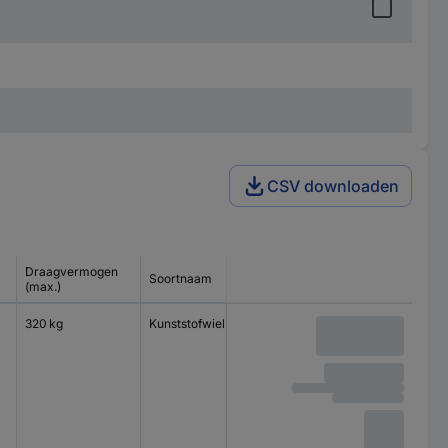
CSV downloaden
Draagvermogen
Soortnaam
Lagertype
(max.)
320 kg
Kunststofwiel
Kogellager