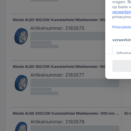
Blickle ALBS 160/20K Kunststofwiel Wieldiameter: 160 mm Draagvermogen (max.): 580 kg 1 stuk(s)
50
Artikelnummer:
2163575
Blickle ALBS 180/20K Kunststofwiel Wieldiameter: 180 mm Draagvermogen (max.): 670 kg 1 stuk(s)
50
Artikelnummer:
2163577
Blickle ALBS 300/25K Kunststofwiel Wieldiameter: 300 mm Draagvermogen (max.): 1150 kg 1 stuk(s)
60
Artikelnummer:
2163578