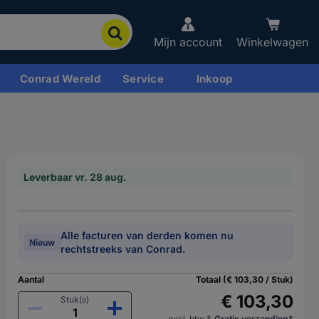
Mijn account
Winkelwagen
Conrad Wereld
Service
Inkoop
Leverbaar vr. 28 aug.
Alle facturen van derden komen nu
Nieuw
rechtstreeks van Conrad.
Aantal
Totaal (€ 103,30 / Stuk)
€ 103,30
Stuk(s)
excl. btw
&
Gratis verzending*