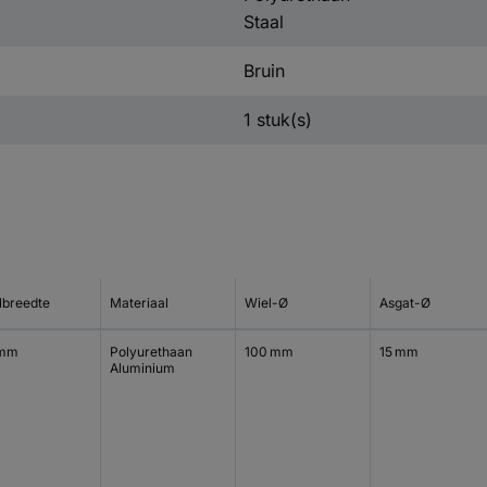
Staal
Bruin
1 stuk(s)
lbreedte
Materiaal
Wiel-Ø
Asgat-Ø
 mm
Polyurethaan
100 mm
15 mm
Aluminium