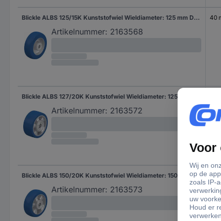
Blickle ALBS 125/15K Kunststofwiel Wieldiameter: 125 mm Draagvermogen (max.): 370 kg 1 stuk(s)
40
Artikelnummer:
2163568
Blickle ALBS 127/20K Kunststofwiel Wieldiameter: 125 mm Draagvermogen (max.): 450 kg 1 stuk(s)
54
Artikelnummer:
2163572
Blickle ALBS 150/20K Kunststofwiel Wieldiameter: 150 mm Draagvermogen (max.): 500 kg 1 stuk(s)
50
Artikelnummer:
2163573