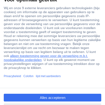
+3500 merken
+1.900.000 producten
+85.000 zakelijke klanten
Gratis inkoopoplossingen
Scherpe offertes op maat
Klantenservice
ccp.user.init.failed.titl
Bestellen
e
Betalen
ccp.user.init.failed