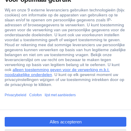
+3500 merken
+1.900.000 producten
+85.000 zakelijke klanten
Gratis inkoopoplossingen
Scherpe offertes op maat
Klantenservice
ccp.user.init.failed.titl
Bestellen
e
Betalen
ccp.user.init.failed