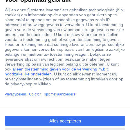
+3500 merken
+1.900.000 producten
+85.000 zakelijke klanten
Gratis inkoopoplossingen
Scherpe offertes op maat
Klantenservice
ccp.user.init.failed.titl
Bestellen
e
Betalen
ccp.user.init.failed