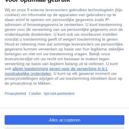
+3500 merken
+1.900.000 producten
+85.000 zakelijke klanten
Gratis inkoopoplossingen
Scherpe offertes op maat
Klantenservice
ccp.user.init.failed.titl
Bestellen
e
Betalen
ccp.user.init.failed