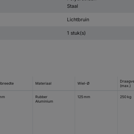
Staal
Lichtbruin
1 stuk(s)
Draagv
lbreedte
Materiaal
Wiel-Ø
(max.)
 mm
Rubber
125 mm
250 kg
Aluminium