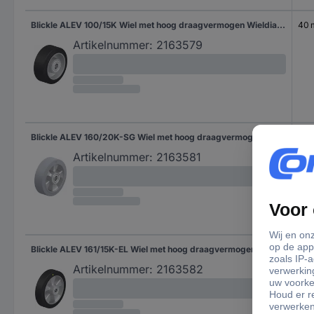
Blickle ALEV 100/15K Wiel met hoog draagvermogen Wieldiameter: 100 mm Draagvermogen (max.): 200 kg 1 stuk(s)
40
Artikelnummer:
2163579
Blickle ALEV 160/20K-SG Wiel met hoog draagvermogen Wieldiameter: 160 mm Draagvermogen (max.): 400 kg 1 stuk(s)
50
Artikelnummer:
2163581
Blickle ALEV 161/15K-EL Wiel met hoog draagvermogen Wieldiameter: 160 mm Draagvermogen (max.): 300 kg 1 stuk(s)
40
Artikelnummer:
2163582