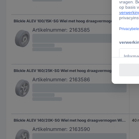
Blickle ALEV 100/15K-SG Wiel met hoog draagvermogen Wieldiameter: 100 mm Draagvermogen (max.): 200 kg 1 stuk(s)
40
Artikelnummer:
2163585
Blickle ALEV 160/25K-SG Wiel met hoog draagvermogen Wieldiameter: 160 mm Draagvermogen (max.): 400 kg 1 stuk(s)
50
Artikelnummer:
2163586
Blickle ALEV 140/20K-SG Wiel met hoog draagvermogen Wieldiameter: 140 mm Draagvermogen (max.): 300 kg 1 stuk(s)
40
Artikelnummer:
2163590