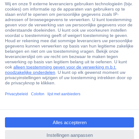
+3500 merken
+1.900.000 producten
+85.000 zakelijke klanten
Gratis inkoopoplossingen
Scherpe offertes op maat
Klantenservice
ccp.user.init.failed.titl
Bestellen
e
Betalen
ccp.user.init.failed
Garantie & retour