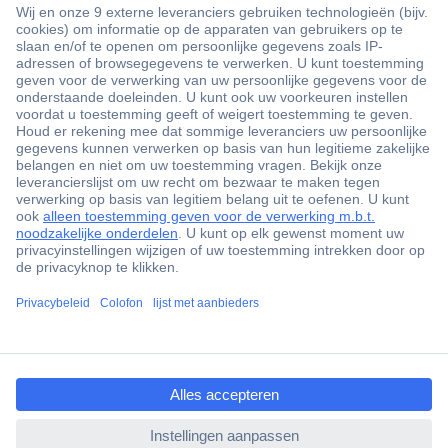
+3500 merken
+1.900.000 producten
+85.000 zakelijke klanten
Gratis inkoopoplossingen
Scherpe offertes op maat
Klantenservice
ccp.user.init.failed.titl
Bestellen
e
Betalen
ccp.user.init.failed
Garantie & retour