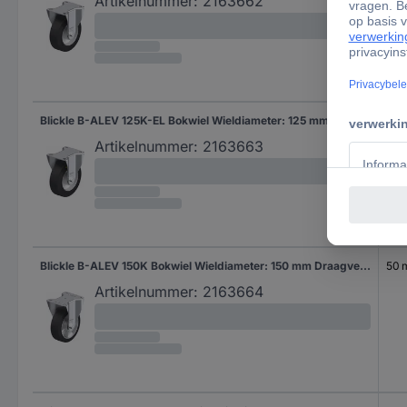
Artikelnummer:
2163662
Blickle B-ALEV 125K-EL Bokwiel Wieldiameter: 125 mm Draagvermogen (max.): 250 kg 1 stuk(s)
40
Artikelnummer:
2163663
Blickle B-ALEV 150K Bokwiel Wieldiameter: 150 mm Draagvermogen (max.): 400 kg 1 stuk(s)
50
Artikelnummer:
2163664