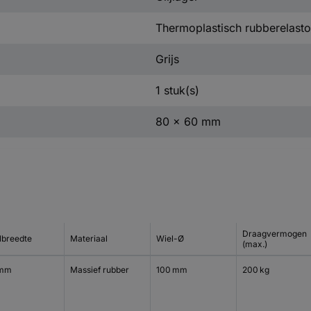
Thermoplastisch rubberelast
Grijs
1 stuk(s)
80 x 60 mm
Draagvermogen
lbreedte
Materiaal
Wiel-Ø
(max.)
 mm
Massief rubber
100 mm
200 kg