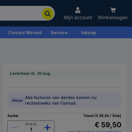
Mijn account
Winkelwagen
Conrad Wereld
Service
Inkoop
Leverbaar di. 18 aug.
Alle facturen van derden komen nu
Nieuw
rechtstreeks van Conrad.
Aantal
Totaal (€ 59,50 / Stuk)
€ 59,50
Stuk(s)
excl. btw
&
Excl. verzendkosten