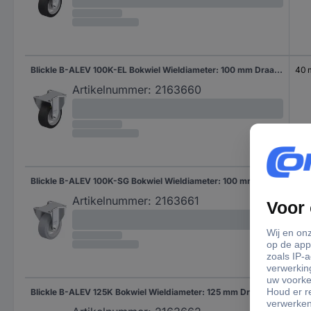
Blickle B-ALEV 100K-EL Bokwiel Wieldiameter: 100 mm Draagvermogen (max.): 200 kg 1 stuk(s)
40
Artikelnummer:
2163660
Blickle B-ALEV 100K-SG Bokwiel Wieldiameter: 100 mm Draagvermogen (max.): 200 kg 1 stuk(s)
40
Artikelnummer:
2163661
Blickle B-ALEV 125K Bokwiel Wieldiameter: 125 mm Draagvermogen (max.): 250 kg 1 stuk(s)
40