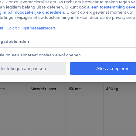
 mm
Massief rubber
125 mm
250 kg
 mm
Massief rubber
150 mm
400 kg