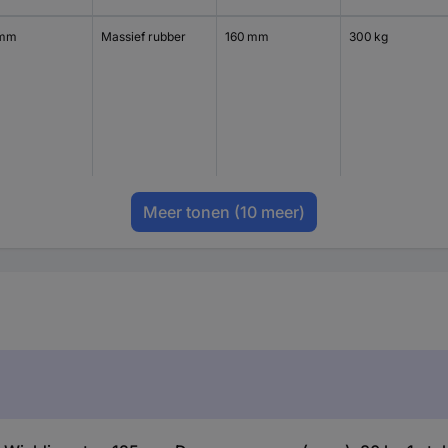
 mm
Massief rubber
160 mm
300 kg
Meer tonen
(10 meer)