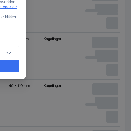
100 x 85 mm
Kogellager
140 x 110 mm
Kogellager