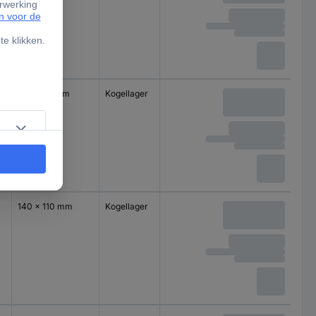
100 x 85 mm
Kogellager
140 x 110 mm
Kogellager