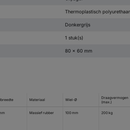
Thermoplastisch polyurethaa
Donkergrijs
1 stuk(s)
80 x 60 mm
Draagvermogen
lbreedte
Materiaal
Wiel-Ø
(max.)
 mm
Massief rubber
100 mm
200 kg