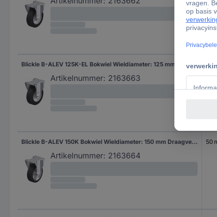
Artikelnummer:
2163662
Blickle B-ALEV 125K-EL Bokwiel Wieldiameter: 125 mm Draagvermogen (max.): 250 kg 1 stuk(s)
40
Artikelnummer:
2163663
Blickle B-ALEV 150K Bokwiel Wieldiameter: 150 mm Draagvermogen (max.): 400 kg 1 stuk(s)
50
Artikelnummer:
2163664