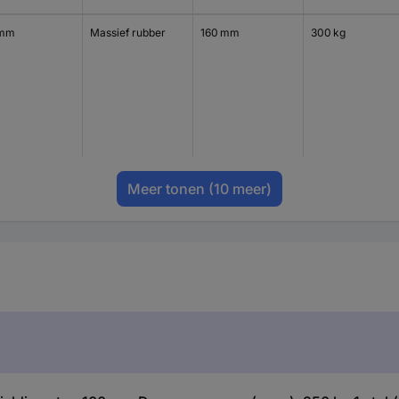
 mm
Massief rubber
160 mm
300 kg
Meer tonen
(10 meer)