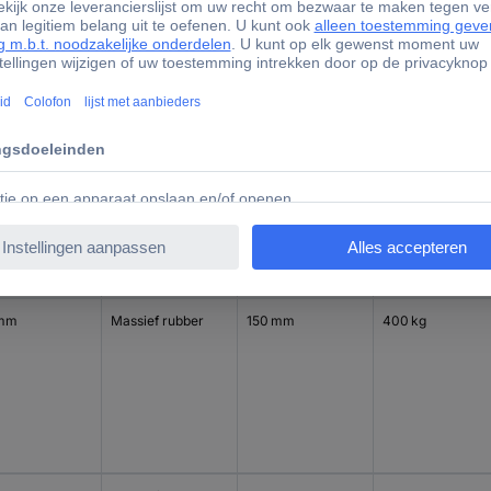
 mm
Massief rubber
125 mm
250 kg
 mm
Massief rubber
150 mm
400 kg