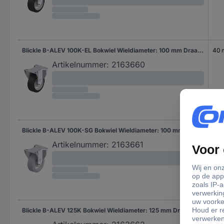
Blickle B-ALEV 100K-EL Bokwiel Wieldiameter: 100 mm Draagvermogen (max.): 200 kg 1 stuk(s)
40
Artikelnummer:
2163660
Blickle B-ALEV 100K-SG Bokwiel Wieldiameter: 100 mm Draagvermogen (max.): 200 kg 1 stuk(s)
40
Artikelnummer:
2163661
Blickle B-ALEV 125K Bokwiel Wieldiameter: 125 mm Draagvermogen (max.): 250 kg 1 stuk(s)
40