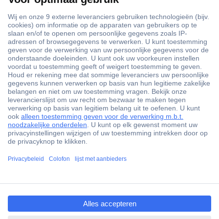
+3500 merken
+1.900.000 producten
+85.000 zakelijke klanten
Gratis inkoopoplossingen
Scherpe offertes op maat
Klantenservice
ccp.user.init.failed.titl
Bestellen
e
Betalen
ccp.user.init.failed