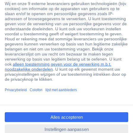
+3500 merken
+1.900.000 producten
+85.000 zakelijke klanten
Gratis inkoopoplossingen
Scherpe offertes op maat
Klantenservice
ccp.user.init.failed.titl
Bestellen
e
Betalen
ccp.user.init.failed
Garantie & retour