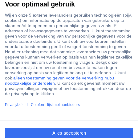
+3500 merken
+1.900.000 producten
+85.000 zakelijke klanten
Gratis inkoopoplossingen
Scherpe offertes op maat
Klantenservice
ccp.user.init.failed.titl
Bestellen
e
Betalen
ccp.user.init.failed