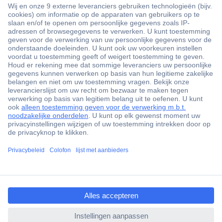
+3500 merken
+1.900.000 producten
+85.000 zakelijke klanten
Gratis inkoopoplossingen
Scherpe offertes op maat
Klantenservice
ccp.user.init.failed.titl
Bestellen
e
Betalen
ccp.user.init.failed
Garantie & retour