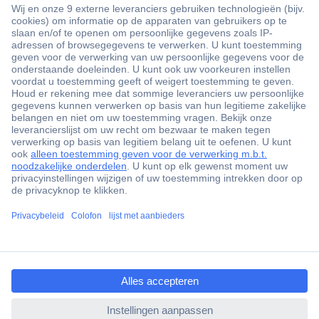
+3500 merken
+1.900.000 producten
+85.000 zakelijke klanten
Gratis inkoopoplossingen
Scherpe offertes op maat
Klantenservice
ccp.user.init.failed.titl
Bestellen
e
Betalen
ccp.user.init.failed
Garantie & retour