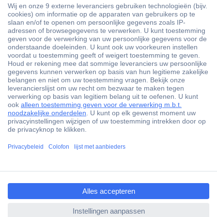
+3500 merken
+1.900.000 producten
+85.000 zakelijke klanten
Gratis inkoopoplossingen
Scherpe offertes op maat
Klantenservice
ccp.user.init.failed.titl
Bestellen
e
Betalen
ccp.user.init.failed
Garantie & retour