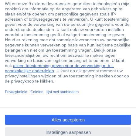
+3500 merken
+1.900.000 producten
+85.000 zakelijke klanten
Gratis inkoopoplossingen
Scherpe offertes op maat
Klantenservice
ccp.user.init.failed.titl
Bestellen
e
Betalen
ccp.user.init.failed
Garantie & retour