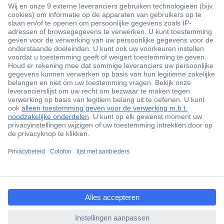
+3500 merken
+1.900.000 producten
+85.000 zakelijke klanten
Gratis inkoopoplossingen
Scherpe offertes op maat
Klantenservice
ccp.user.init.failed.titl
Bestellen
e
Betalen
ccp.user.init.failed
Garantie & retour