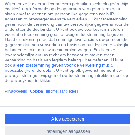
+3500 merken
+1.900.000 producten
+85.000 zakelijke klanten
Gratis inkoopoplossingen
Scherpe offertes op maat
Klantenservice
ccp.user.init.failed.titl
Bestellen
e
Betalen
ccp.user.init.failed
Garantie & retour