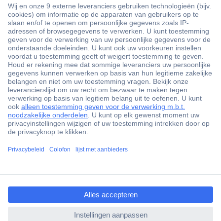
+3500 merken
+1.900.000 producten
+85.000 zakelijke klanten
Gratis inkoopoplossingen
Scherpe offertes op maat
Klantenservice
ccp.user.init.failed.titl
Bestellen
e
Betalen
ccp.user.init.failed
Garantie & retour