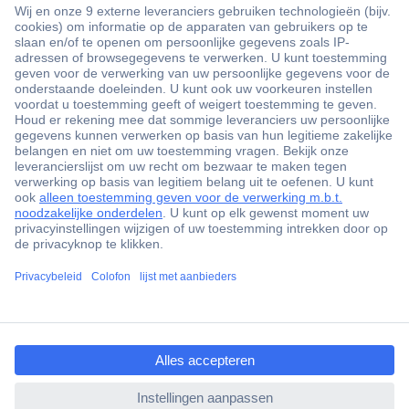
+3500 merken
+1.900.000 producten
+85.000 zakelijke klanten
Gratis inkoopoplossingen
Scherpe offertes op maat
Klantenservice
ccp.user.init.failed.titl
Bestellen
e
Betalen
ccp.user.init.failed
Garantie & retour