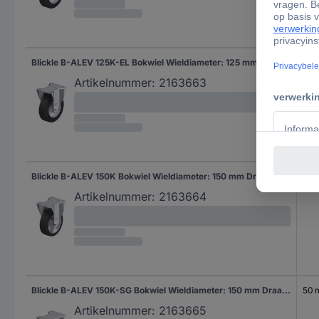
Blickle B-ALEV 125K-EL Bokwiel Wieldiameter: 125 mm Draagvermogen (max.): 250 kg 1 stuk(s)
40
Artikelnummer:
2163663
Blickle B-ALEV 150K Bokwiel Wieldiameter: 150 mm Draagvermogen (max.): 400 kg 1 stuk(s)
50
Artikelnummer:
2163664
Blickle B-ALEV 150K-SG Bokwiel Wieldiameter: 150 mm Draagvermogen (max.): 400 kg 1 stuk(s)
50
Artikelnummer:
2163665