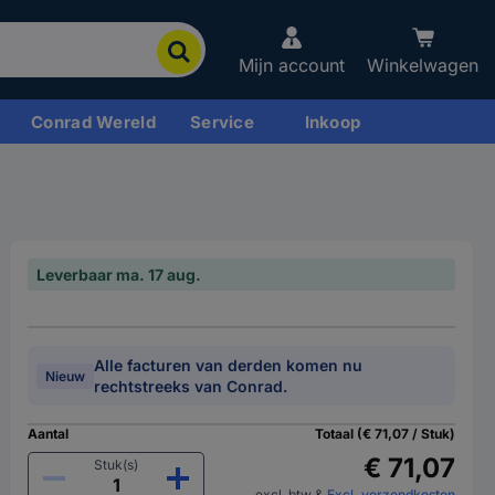
Mijn account
Winkelwagen
Conrad Wereld
Service
Inkoop
Leverbaar ma. 17 aug.
Alle facturen van derden komen nu
Nieuw
rechtstreeks van Conrad.
Aantal
Totaal (€ 71,07 / Stuk)
€ 71,07
Stuk(s)
excl. btw
&
Excl. verzendkosten