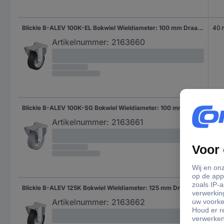
Blickle B-ALEV 100K-EL Bokwiel Wieldiameter: 100 mm Draagvermogen (max.): 200 kg 1 stuk(s)
40
Artikelnummer:
2163660
Blickle B-ALEV 100K-SG Bokwiel Wieldiameter: 100 mm Draagvermogen (max.): 200 kg 1 stuk(s)
40
Artikelnummer:
2163661
Blickle B-ALEV 125K Bokwiel Wieldiameter: 125 mm Draagvermogen (max.): 250 kg 1 stuk(s)
40
Artikelnummer:
2163662