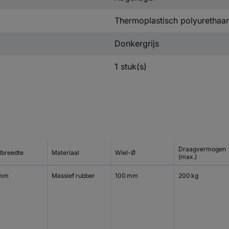
Thermoplastisch polyurethaa
Donkergrijs
1 stuk(s)
Draagvermogen
lbreedte
Materiaal
Wiel-Ø
(max.)
 mm
Massief rubber
100 mm
200 kg