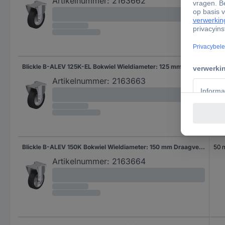
Artikelnummer:
2163662
Blickle B-ALEV 125K-EL Bokwiel Wieldiameter: 125 mm Draagvermogen (max.): 250 kg 1 stuk(s)
40
Artikelnummer:
2163663
Blickle B-ALEV 150K Bokwiel Wieldiameter: 150 mm Draagvermogen (max.): 400 kg 1 stuk(s)
50
Artikelnummer:
2163664