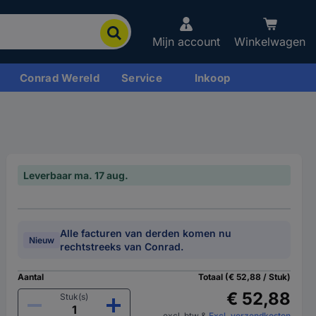
Mijn account
Winkelwagen
Conrad Wereld
Service
Inkoop
Leverbaar ma. 17 aug.
Alle facturen van derden komen nu
Nieuw
rechtstreeks van Conrad.
Aantal
Totaal (€ 52,88 / Stuk)
€ 52,88
Stuk(s)
excl. btw
&
Excl. verzendkosten