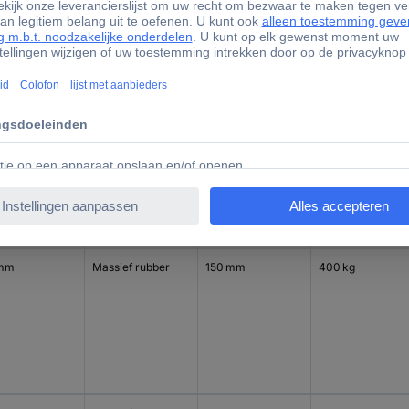
 mm
Massief rubber
125 mm
250 kg
 mm
Massief rubber
150 mm
400 kg