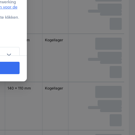
100 x 85 mm
Kogellager
140 x 110 mm
Kogellager