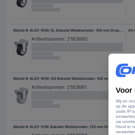
Blickle B-ALEV 100K-EL Bokwiel Wieldiameter: 100 mm Draagvermogen (max.): 200 kg 1 stuk(s)
40
Artikelnummer:
2163660
Blickle B-ALEV 100K-SG Bokwiel Wieldiameter: 100 mm Draagvermogen (max.): 200 kg 1 stuk(s)
40
Artikelnummer:
2163661
Blickle B-ALEV 125K Bokwiel Wieldiameter: 125 mm Draagvermogen (max.): 250 kg 1 stuk(s)
40