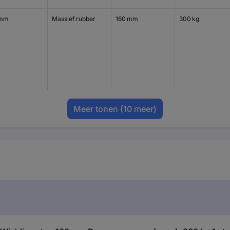
 mm
Massief rubber
160 mm
300 kg
Meer tonen
(10 meer)